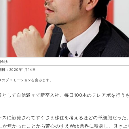
川創太
日：2020年1月14日
スのプロモーションを含みます。
業として自信満々で新卒入社。毎日100本のテレアポを行う
ンスに触発されてすぐさま移住を考えるほどの単細胞だった
人しか無かったことから苦心のすえWeb業界に転身し、良き