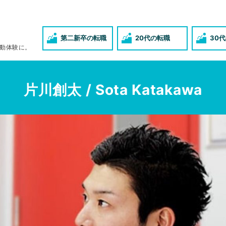
第二新卒の転職
20代の転職
30
動体験に。
片川創太 / Sota Katakawa