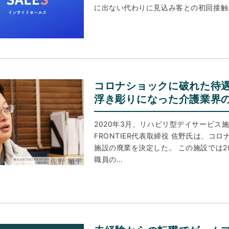
に出ない代わりに見込み客との初回接触
コロナショックに破れた待
浮き彫りになった介護業界
2020年3月、リハビリ型デイサービス施
FRONTIER代表取締役 佐野氏は、コ
施設の廃業を決定した。 この施設では2
職員の…