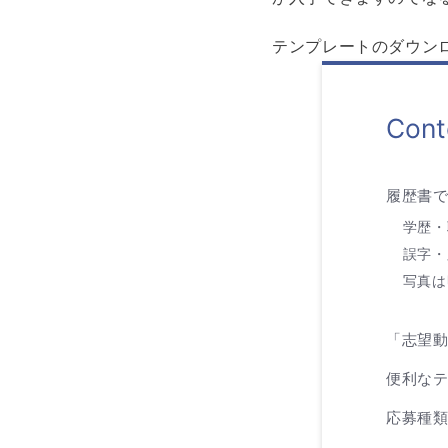
テンプレートのダウン
Cont
履歴書
学歴・
誤字・
写真は
「志望動
便利な
応募種