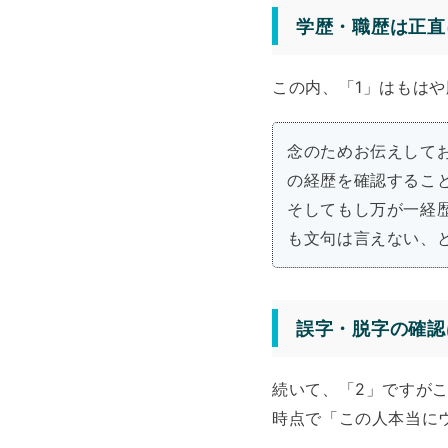
学歴・職歴は正直
この内、「1」はもは
念のためお伝えして
の経歴を確認するこ
そしてもし万が一経
も文句は言えない、
誤字・脱字の確認
続いて、「2」ですが
時点で「この人本当に