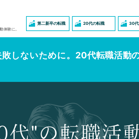
第二新卒の転職
20代の転職
30
動体験に。
失敗しないために。20代転職活動