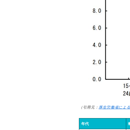
（引用元：
厚生労働省による
年代