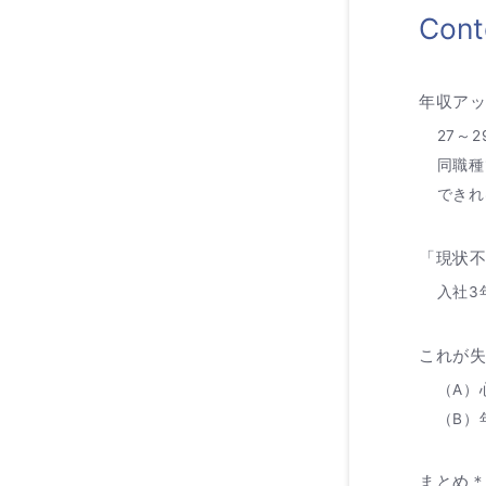
Cont
年収アッ
27～
同職種
できれ
「現状
入社3
これが失
（A）
（B）
まとめ＊