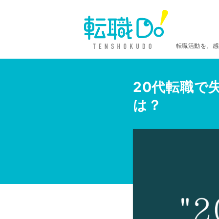
転職活動を、感
20代転職で
は？