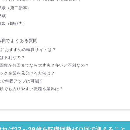
23歳（第二新卒）
6歳
29歳（即戦力）
転職でよくある質問
0代におすすめの転職サイトは？
性は不利なの？
職回数が何回までなら大丈夫？多いと不利なの？
ラック企業を見分ける方法は？
0代で年収アップは可能？
経験でも入りやすい職種や業界は？
れば27～29歳を転職回数ゼロ回で迎えること