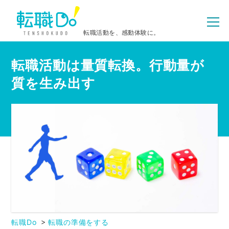
転職活動を、感動体験に。
転職活動は量質転換。行動量が
質を生み出す
転職Do
転職の準備をする