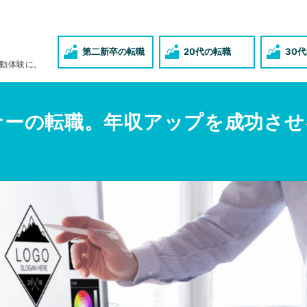
第二新卒の転職
20代の転職
30
動体験に。
ナーの転職。年収アップを成功さ