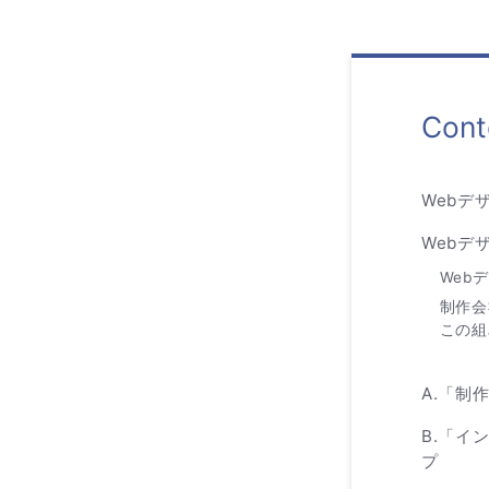
Cont
Webデ
Webデ
Web
制作会
この組
A.「制
B.「イ
プ