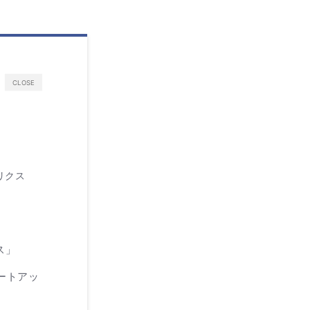
CLOSE
リクス
ス」
ートアッ