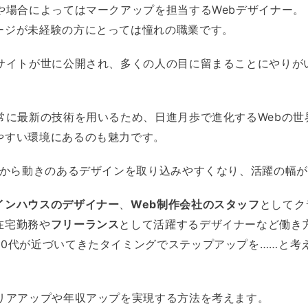
や場合によってはマークアップを担当するWebデザイナー。
ージが未経験の方にとっては憧れの職業です。
bサイトが世に公開され、多くの人の目に留まることにやりが
は常に最新の技術を用いるため、日進月歩で進化するWebの
やすい環境にあるのも魅力です。
ってから動きのあるデザインを取り込みやすくなり、活躍の幅
インハウスのデザイナー
、
Web制作会社のスタッフ
としてク
在宅勤務や
フリーランス
として活躍するデザイナーなど働き
30代が近づいてきたタイミングでステップアップを……と考
ャリアアップや年収アップを実現する方法を考えます。