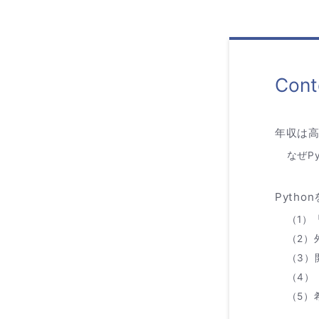
Cont
年収は
なぜP
Pyth
（1）
（2）
（3）
（4）
（5）