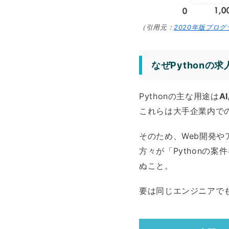
（引用元：
2020年版プログ
なぜPython
Pythonの主な用途は
A
これらは大手企業内で
そのため、Web開発
方々が「Pythonの
ぬこと。
要は同じエンジニアで