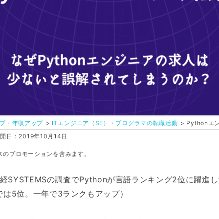
プ・年収アップ
ITエンジニア（SE）・プログラマの転職活動
Python
開日：2019年10月14日
スのプロモーションを含みます。
経SYSTEMSの調査でPythonが言語ランキング2位に躍
では5位。一年で3ランクもアップ）