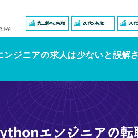
第二新卒の転職
20代の転職
30
動体験に。
onエンジニアの求人は少ないと誤解