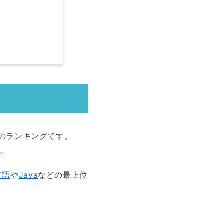
数のランキングです。
。
言語
や
Java
などの最上位