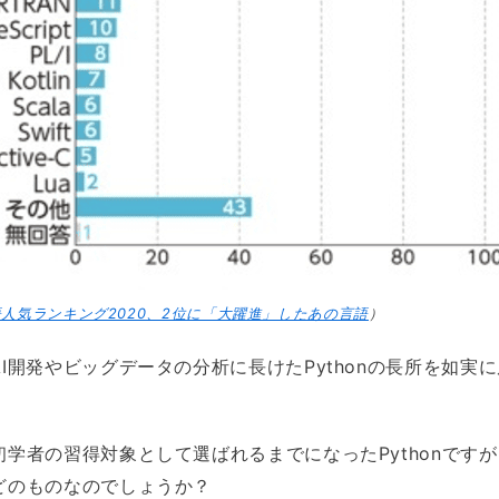
人気ランキング2020、2位に「大躍進」したあの言語
）
I開発やビッグデータの分析に長けたPythonの長所を如実
学者の習得対象として選ばれるまでになったPythonですが、
どのものなのでしょうか？