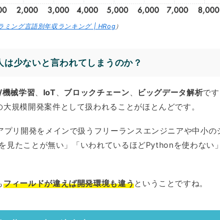
ラミング言語別年収ランキング | HRog
）
の求人は少ないと言われてしまうのか？
I/機械学習
、
IoT
、
ブロックチェーン
、
ビッグデータ解析
です
の大規模開発案件として扱われることがほとんどです。
やアプリ開発をメインで扱うフリーランスエンジニアや中小の
案件を見たことが無い」「いわれているほどPythonを使わな
も
フィールドが違えば開発環境も違う
ということですね。