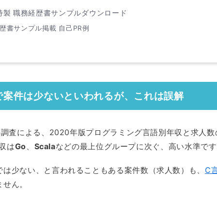
特製 職務経歴書サンプルダウンロード
歴書サンプル掲載 自己PR例
で案件は少ないといわれるが、これは誤解
の調査による、2020年版プログラミング言語別年収と求人
年収は
Go
、
Scala
などの最上位グループに次ぐ、高い水準です
では少ない、と言われることもある案件数（求人数）も、
C
ません。