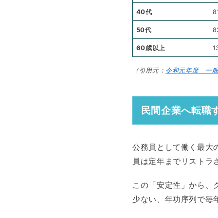
40代
8
50代
8
60歳以上
1
（引用元：
令和元年度 一般
民間企業へ転職
公務員として働く最大
員は定年までリストラ
この「安定性」から、
少ない、年功序列で毎