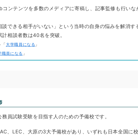
ebコンテンツを多数のメディアに寄稿し、記事監修も行いな
相談できる相手がいない」という当時の自身の悩みを解消す
累計相談者数は40名を突破。
ト「
大学職員になる
」
学職員になる
」
師
公務員試験受験を目指す人のための予備校です。
AC、LEC、大原の3大予備校があり、いずれも日本全国に