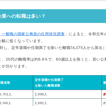
企業への転職は多い？
 一般職の国家公務員の任用状況調査
」によると、令和元年の
大幅に低くなっています。
人に対し、定年退職や任期満了を除いた離職14,375人から算出
、20代の離職率は約6.4％で、60歳以上を除くと、若い
とが分かります。
定年退職や任期満了
在職者数
を除いた離職者数
6,702人
2,999人
約
6,149人
2,682人
約