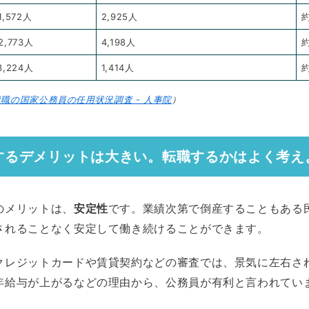
1,572人
2,925人
約
2,773人
4,198人
約
3,224人
1,414人
約
職の国家公務員の任用状況調査 - 人事院
）
するデメリットは大きい。転職するかはよく考え
のメリットは、
安定性
です。業績次第で倒産することもある
されることなく安定して働き続けることができます。
クレジットカードや賃貸契約などの審査では、景気に左右さ
年給与が上がるなどの理由から、公務員が有利と言われてい