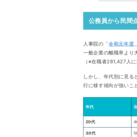
公務員から民間
人事院の「
令和元年度
一般企業の離職率より
（※在職者281,427
しかし、年代別に見ると
行に移す傾向が強いこ
年代
20代
4
30代
5