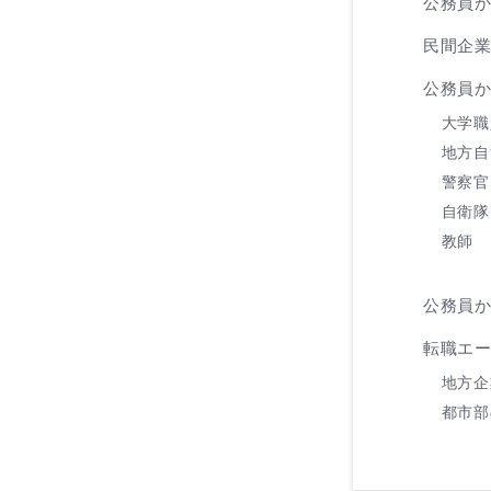
公務員
民間企
公務員
大学職
地方自
警察官
自衛隊
教師
公務員
転職エ
地方企
都市部