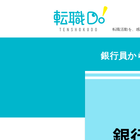
転職活動を、感
銀行員か