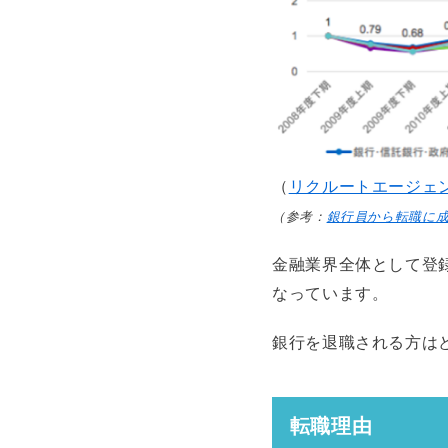
（
リクルートエージェ
（参考：
銀行員から転職に成
金融業界全体として登
なっています。
銀行を退職される方は
転職理由