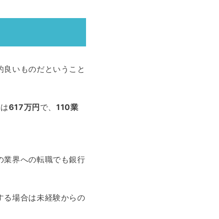
的良いものだということ
収は
617万円
で、
110業
の業界への転職でも銀行
する場合は未経験からの