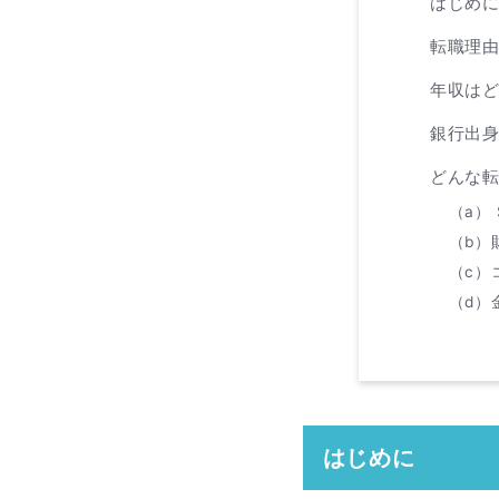
はじめ
転職理
年収は
銀行出
どんな
（a）
（b）
（c）
（d）
はじめに