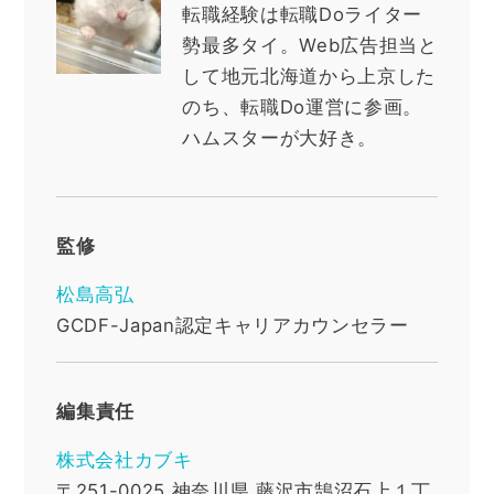
転職経験は転職Doライター
勢最多タイ。Web広告担当と
して地元北海道から上京した
のち、転職Do運営に参画。
ハムスターが大好き。
監修
松島高弘
GCDF-Japan認定キャリアカウンセラー
編集責任
株式会社カブキ
〒251-0025
神奈川県
藤沢市鵠沼石上１丁