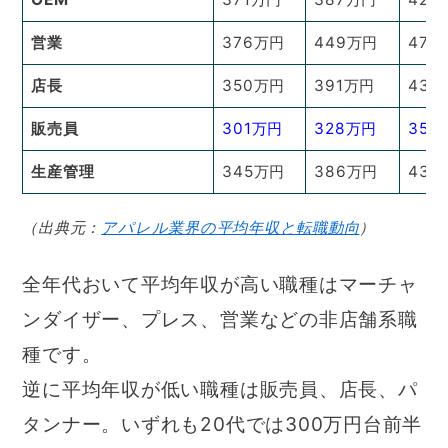
営業
376万円
449万円
478
店長
350万円
391万円
430
販売員
301万円
328万円
358
生産管理
345万円
386万円
438
（出典元：
アパレル業界の平均年収と転職動向
）
全年代おいて平均年収が高い職種はマーチャ
ンダイザー、プレス、営業などの非店舗系職
種です。
逆に平均年収が低い職種は販売員、店長、パ
タンナー。いずれも20代では300万円台前半