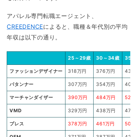
アパレル専門転職エージェント、
CREEDENCE
によると、職種＆年代別の平均
年収は以下の通り。
25～29歳
30～34歳
35～
ファッションデザイナー
318万円
376万円
434
パタンナー
307万円
354万円
401
マーチャンダイザー
390万円
484万円
523
VMD
329万円
438万円
475
プレス
378万円
461万円
504
OEM
371万円
387万円
426