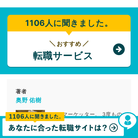
1106人に聞きました。
おすすめ
転職サービス
著者
奥野 佑樹
Webマーケッター
。
3度もの
転職経験は転職Doライター
勢最多タイ。Web広告担当と