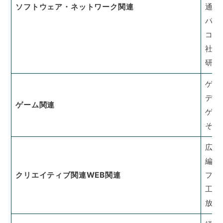
ソフトウェア・ネットワーク関連
通信
パッ
コン
社内
研究
ゲー
デザ
ゲーム関連
ゲー
その
広告
編集
クリエイティブ関連WEB関連
ファ
工業
放送