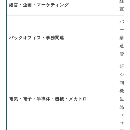
経営
経営・企画・マーケティング
宣伝
バッ
一般
バックオフィス・事務関連
購買
通訳
管理
研究
シス
制御
機械
電気・電子・半導体・機械・メカトロ
生産
品質
セー
サー