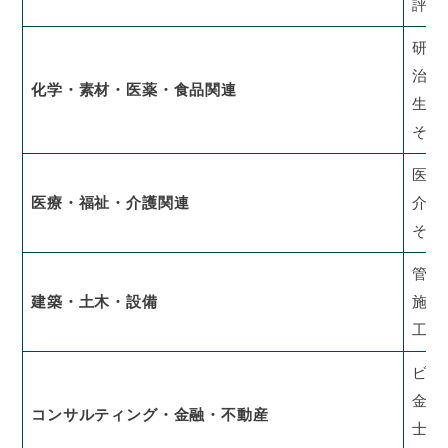
評価
研究
治験
化学・素材・医薬・食品関連
生産
その
医師
医療・福祉・介護関連
介護
その
管理
建築・土木・設備
施工
工事
ビジ
金融
コンサルティング・金融・不動産
士業