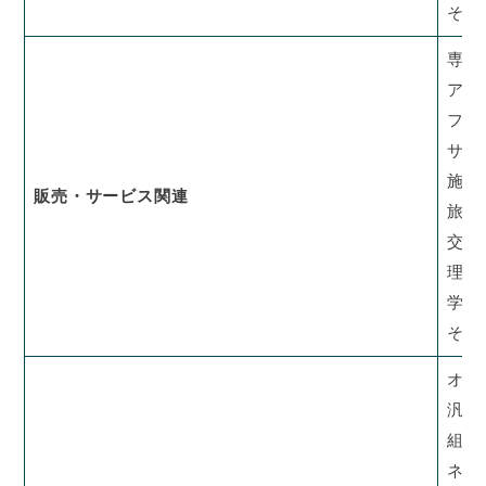
その
専門
アパ
フー
サー
施設
販売・サービス関連
旅行
交通
理容
学校
その
オー
汎用
組込
ネッ