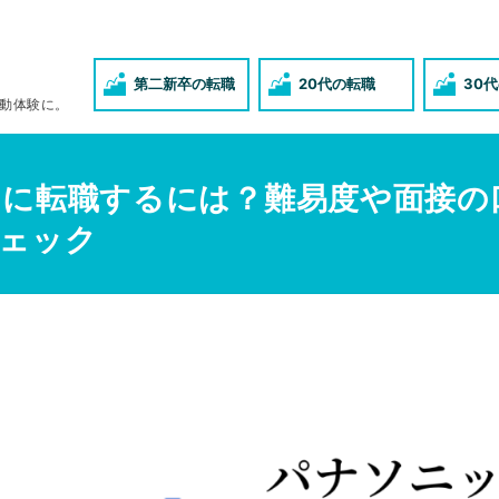
第二新卒の転職
20代の転職
30
動体験に。
に転職するには？難易度や面接の
ェック