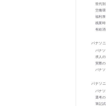
世代別
労働環
福利厚
残業時
有給消
パナソ
パナソ
求人の
実際の
パナソ
パナソ
パナソ
選考の
筆記試