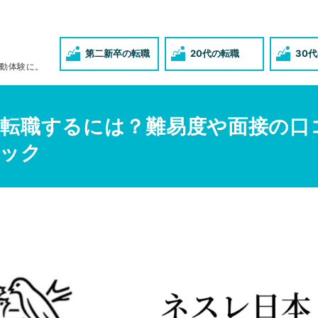
第二新卒の転職
20代の転職
30
動体験に。
転職するには？難易度や面接の口
ック