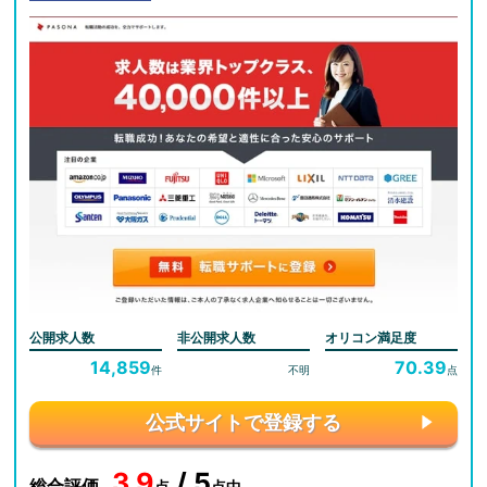
公開求人数
非公開求人数
オリコン満足度
14,859
70.39
件
不明
点
公式サイトで登録する
3.9
/ 5
総合評価
点
点中