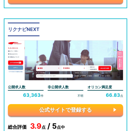
リクナビNEXT
公開求人数
非公開求人数
オリコン満足度
63,363
66.83
件
不明
点
公式サイトで登録する
3.9
/ 5
総合評価
点
点中