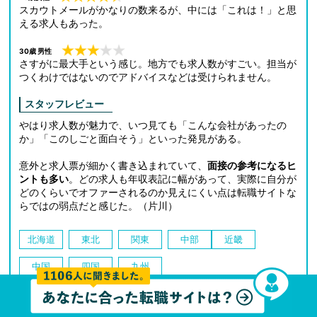
スカウトメールがかなりの数来るが、中には「これは！」と思
える求人もあった。
30歳 男性
さすがに最大手という感じ。地方でも求人数がすごい。担当が
つくわけではないのでアドバイスなどは受けられません。
スタッフレビュー
やはり求人数が魅力で、いつ見ても「こんな会社があったの
か」「このしごと面白そう」といった発見がある。
意外と求人票が細かく書き込まれていて、
面接の参考になるヒ
ントも多い
。どの求人も年収表記に幅があって、実際に自分が
どのくらいでオファーされるのか見えにくい点は転職サイトな
らではの弱点だと感じた。（片川）
北海道
東北
関東
中部
近畿
中国
四国
九州
公式サイトで登録する