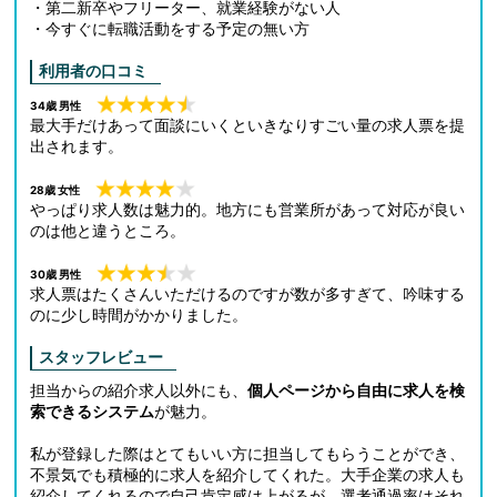
・第二新卒やフリーター、就業経験がない人
・今すぐに転職活動をする予定の無い方
利用者の口コミ
34歳 男性
最大手だけあって面談にいくといきなりすごい量の求人票を提
出されます。
28歳 女性
やっぱり求人数は魅力的。地方にも営業所があって対応が良い
のは他と違うところ。
30歳 男性
求人票はたくさんいただけるのですが数が多すぎて、吟味する
のに少し時間がかかりました。
スタッフレビュー
担当からの紹介求人以外にも、
個人ページから自由に求人を検
索できるシステム
が魅力。
私が登録した際はとてもいい方に担当してもらうことができ、
不景気でも積極的に求人を紹介してくれた。大手企業の求人も
紹介してくれるので自己肯定感は上がるが、選考通過率はそれ