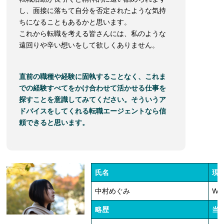
し、面接に落ちて自分を否定されたような気持
ちになることもあるかと思います。
これから転職を考える皆さんには、私のような
遠回りや辛い想いをして欲しくありません。
直前の職種や経験に固執することなく、これま
での経験すべてをかけ合わせて活かせる仕事を
探すことを意識してみてください。そういうア
ドバイスをしてくれる転職エージェントなら信
頼できると思います。
氏名
現
中村めぐみ
W
略歴
当