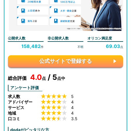
公開求人数
非公開求人数
オリコン満足度
158,482
69.03
件
不明
点
公式サイトで登録する
4.0
/ 5
総合評価
点
点中
アンケート評価
求人数
5
アドバイザー
4
サービス
4
地域
4
口コミ
3.5
dodaがピッタリな方