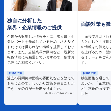
独自に分析した
面談対策も徹
業界・企業情報のご提供
企業から収集した情報を元に、求人票・企
「面接で注目され
業レポートを作成しているため、求人サイ
もとにした「採用
トだけでは得られない情報を提供しており
の情報をお伝えし
ます。また、志望業界の動向など、最新の
を上げるため、登
転職情報にも精通していますので、是非お
セミナー」をご利
気軽にご相談ください。
す。
転職者の声
転職者の声
過去の質問例や面接の雰囲気などを教えて
模擬面接を通して
もらえたので、しっかり対策を練ることが
よいか」「企業側
でき、その点が一番助かりました。
ど、本番の面接で
27歳 システムエンジニア
した。