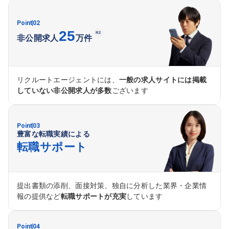
Point
02
25
※2
非公開求人
万件
リクルートエージェントには、
一般の求人サイトには掲載
していない非公開求人が多数
ございます
Point
03
豊富な転職実績による
転職サポート
提出書類の添削、面接対策、独自に分析した業界・企業情
報の提供など
転職サポートが充実
しています
Point
04