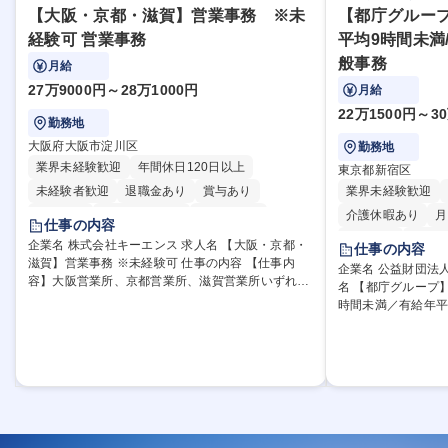
【大阪・京都・滋賀】営業事務 ※未
【都庁グループ
経験可 営業事務
平均9時間未満
般事務
月給
27万9000円～28万1000円
月給
22万1500円～3
勤務地
大阪府大阪市淀川区
勤務地
業界未経験歓迎
年間休日120日以上
東京都新宿区
未経験者歓迎
退職金あり
賞与あり
業界未経験歓迎
育休あり
完全週休2日制
交通費支給
介護休暇あり
月
仕事の内容
駅近5分以内
土日祝休み
転勤なし
住宅手
企業名 株式会社キーエンス 求人名 【大阪・京都・
仕事の内容
滋賀】営業事務 ※未経験可 仕事の内容 【仕事内
研修あり
退職金
企業名 公益財団法人
容】大阪営業所、京都営業所、滋賀営業所いずれか
名 【都庁グループ
完全週休2日制
にて営業事務をお任せ。 【詳細】電話応対・データ
時間未満／有給年平均16日取得
資格取得手当あり
入力・伝票や見積の作成・カタログ送付・来客対
総合職として、ジ
応・営業所内で発生する事務業務や業務改善をお任
理部門や収益事業
せ。 【教育制度】ご入社後、育成担当とペアになり
部署での業務をお
ながらOJTにて業務を覚えていただくことが可能で
リア支援が充実して
す。業務システムがきちんと構築されているため、
【業務詳細】■管理
スムーズに仕事に慣れることができる環境です。ま
公社の運営に係る管
た、「チームで成果を出す文化」があり、良いやり
規開拓、管理運営
方を積極的に共有しながら常に改善を目指す風土の