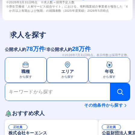
※
2026年3月31日時点 ※求人数＝採用予定人数
※
厚生労働省「人材サービス総合サイト」における、有料職業紹介事業者が報告した「4
か月以上有期および無期」の就職者数（2025年度実績）2026年5月時点
求人を探す
78万
件
28万
件
/
公開求人約
非公開求人約
※
2026年7月31日
時点。表示件数は採用予定数。
職種
エリア
年収
から探す
から探す
から探す
キーワードから探す
その他条件から探す
おすすめ求人
正社員
正社員
株式会社キーエンス
公益財団法人東