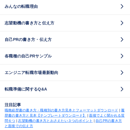
みんなの転職理由
志望動機の書き方と伝え方
自己PRの書き方・伝え方
各職種の自己PRサンプル
エンジニア転職市場最新動向
転職準備に関するQ&A
注目記事
職務経歴書の書き方・職種別の書き方見本とフォーマットダウンロード
|
履
歴書の書き方と見本【テンプレートダウンロード】
|
面接でよく聞かれる質
問６つ
|
志望動機の書き方とおさえたい３つのポイント
|
自己PRの書き方
と面接での伝え方