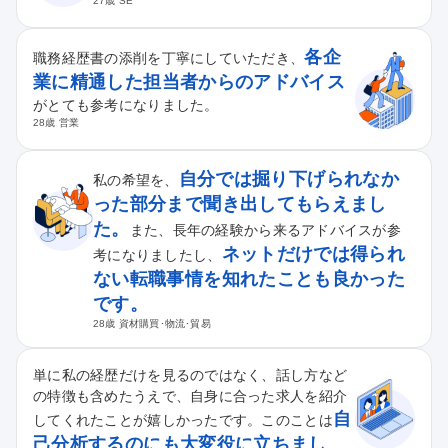
27歳 SE
各企
職務経歴書の添削を丁寧にしていただき、
業に精通した担当者からのアドバイス
がとても参考になりました。
28歳 営業
自分では掘り下げられなか
私の希望を、
った部分まで聞き出してもらえまし
た。
また、長年の経験から来るアドバイスが参
ネットだけでは得られ
考になりましたし、
ない転職事情を知れたことも良かった
です。
28歳 資材購買･物流･貿易
単に私の経歴だけを見るのではなく、話し方など
の特徴も含めたうえで、自身に合った求人を紹介
自
してくれたことが嬉しかったです。このことは
己分析するのにも大変役に立ちまし