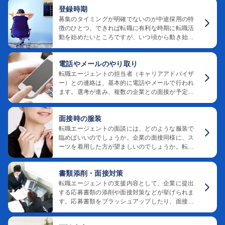
が挙げられるのでしょうか。
登録時期
募集のタイミングが明確でないのが中途採用の特
徴のひとつ。できれば転職に有利な時期に転職活
動を始めたいところですが、いつ頃から動き始め
たらいいのでしょうか。転職エージェントの登録
時期についてご紹介します。
電話やメールのやり取り
転職エージェントの担当者（キャリアアドバイザ
ー）との連絡は、基本的に電話やメールで行われ
ます。選考が進み、複数の企業との面接が予定さ
れ始めると、連絡も頻繁に行うことになるでしょ
う。転職エージェントとやり取りを行うためのポ
面接時の服装
イントをまとめました。
転職エージェントの面談には、どのような服装で
臨めばいいのでしょうか。企業の面接同様に、ス
ーツを着用した方が望ましいのでしょうか。転職
エージェントとの面談時の服装についてまとめま
した。
書類添削・面接対策
転職エージェントの支援内容として、企業に提出
する応募書類の添削や面接対策などが挙げられま
す。応募書類をブラッシュアップしたり、面接で
の印象を良くしたりするために、どのようなポイ
ントを押さえておけば良いのでしょうか。