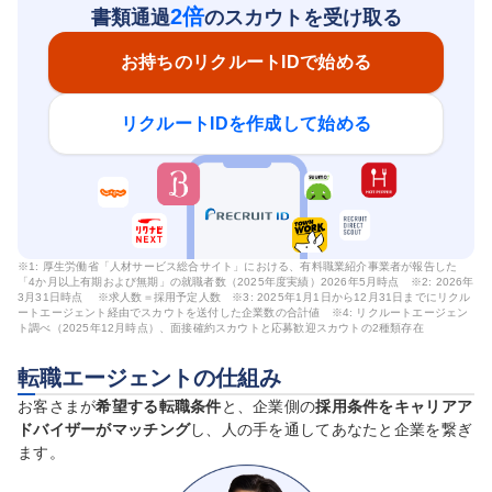
2倍
書類通過
のスカウトを受け取る
お持ちのリクルートIDで始める
リクルートIDを作成して始める
※1: 厚生労働省「人材サービス総合サイト」における、有料職業紹介事業者が報告した
「4か月以上有期および無期」の就職者数（2025年度実績）2026年5月時点 ※2: 2026年
3月31日時点 ※求人数＝採用予定人数 ※3: 2025年1月1日から12月31日までにリクル
ートエージェント経由でスカウトを送付した企業数の合計値 ※4: リクルートエージェン
ト調べ（2025年12月時点）、面接確約スカウトと応募歓迎スカウトの2種類存在
転職エージェントの仕組み
お客さまが
希望する転職条件
と、企業側の
採用条件をキャリアア
ドバイザーがマッチング
し、人の手を通してあなたと企業を繋ぎ
ます。