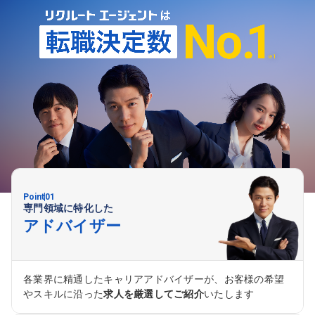
ーナー」などの管理
ため、安心して業務に取り組んでいただけます。 募
る骨格幹線道路や
集職種 【大阪・京都・滋賀】営業事務 ※未経験可
の用地取得、道路
路施設や道路工事現
上記いずれかの部
囲：会社の定める業務 募集職種 【都庁グル
総合職（事務）◇残
均16日取得
Point
01
専門領域に特化した
アドバイザー
各業界に精通したキャリアアドバイザーが、お客様の希望
やスキルに沿った
求人を厳選してご紹介
いたします