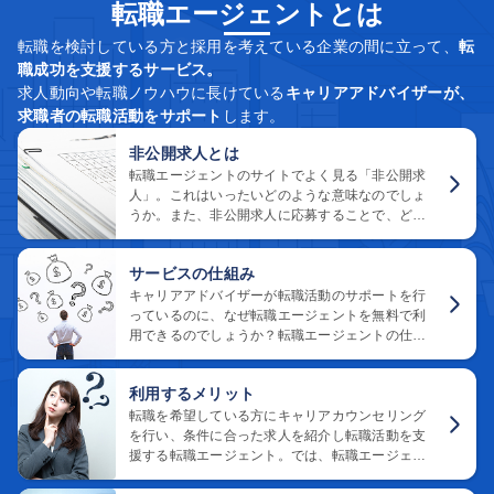
転職エージェントとは
転職を検討している方と採用を考えている企業の間に立って、
転
職成功を支援するサービス。
求人動向や転職ノウハウに長けている
キャリアアドバイザーが、
求職者の転職活動をサポート
します。
非公開求人とは
転職エージェントのサイトでよく見る「非公開求
人」。これはいったいどのような意味なのでしょ
うか。また、非公開求人に応募することで、どの
ようなメリットがあるのでしょうか。非公開の理
由と内容をご紹介します。
サービスの仕組み
キャリアアドバイザーが転職活動のサポートを行
っているのに、なぜ転職エージェントを無料で利
用できるのでしょうか？転職エージェントの仕組
みとお金がかからない理由をご説明します。
利用するメリット
転職を希望している方にキャリアカウンセリング
を行い、条件に合った求人を紹介し転職活動を支
援する転職エージェント。では、転職エージェン
トを利用するメリットとデメリットは、どんな点