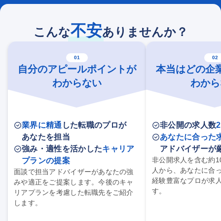
不安
こんな
ありませんか？
01
02
自分のアピールポイントが
本当はどの企
わからない
わから
業界に精通
した転職のプロが
非公開の求人数
あなたを担当
あなたに合った
強み・適性を活かした
キャリア
アドバイザーが
非公開求人を含む約1
プランの提案
人から、あなたに合
面談で担当アドバイザーがあなたの強
経験豊富なプロが求
みや適正をご提案します。今後のキャ
す。
リアプランを考慮した転職先をご紹介
します。