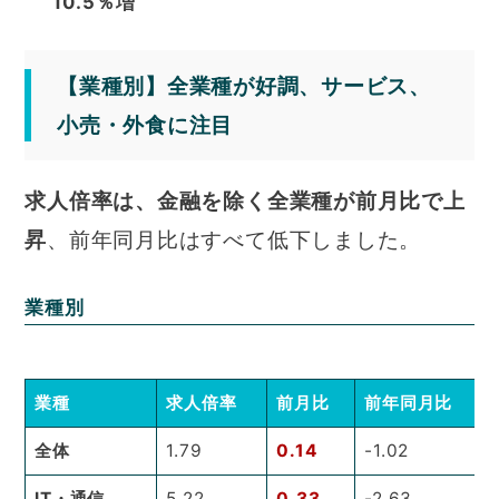
10.5％増
【業種別】全業種が好調、サービス、
小売・外食に注目
求人倍率は、金融を除く全業種が前月比で上
昇
、前年同月比はすべて低下しました。
業種別
業種
求人倍率
前月比
前年同月比
全体
1.79
0.14
-1.02
IT・通信
5.22
0.33
-2.63