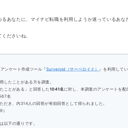
めるあなたに、マイナビ転職を利用しようか迷っているあな
てくださいね。
Bアンケート作成ツール『
Surveroid（サーベロイド）
』を利用して
用したことがある方を調査。
たことがある」と回答した
1041名
に対し、本調査のアンケートを配
567名
いただき、内314人の回答が有効回答として得られました。
19）
は以下の通りです。