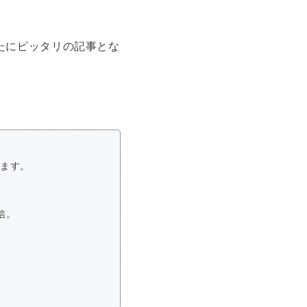
たにピッタリの記事とな
います。
信。