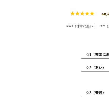
48
※☆1（非常に悪い）、☆2