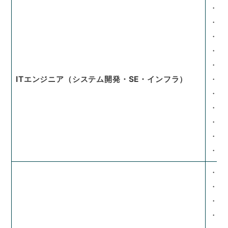
・シ
・シ
・シ
・シ
・パ
ITエンジニア（システム開発・SE・インフラ）
・ネ
・通
・運
・社
・研
・品
・機
・回
・半
・制