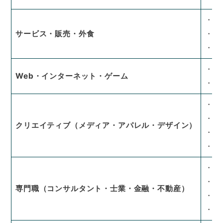
・小
サービス・販売・外食
・美
・旅
・W
Web・インターネット・ゲーム
・ゲ
・広
・出
クリエイティブ（メディア・アパレル・デザイン）
・映
・フ
・ビ
・士
専門職（コンサルタント・士業・金融・不動産）
・金
・不