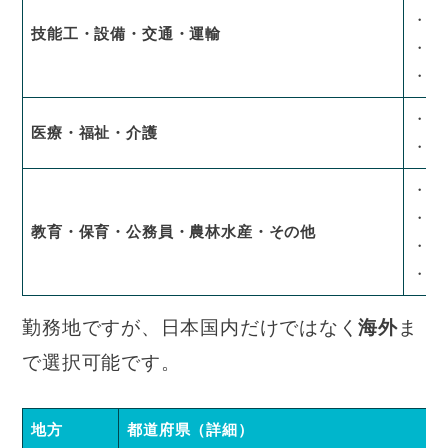
・運
技能工・設備・交通・運輸
・交
・警
・医
医療・福祉・介護
・福
・教
・公
教育・保育・公務員・農林水産・その他
・農
・そ
勤務地ですが、日本国内だけではなく
海外
ま
で選択可能です。
地方
都道府県（詳細）