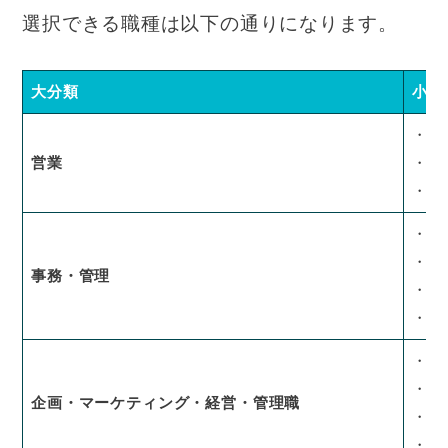
選択できる職種は以下の通りになります。
大分類
小分
・企
営業
・テ
・キ
・一
・財
事務・管理
・総
・物
・商
・経
企画・マーケティング・経営・管理職
・管
・M