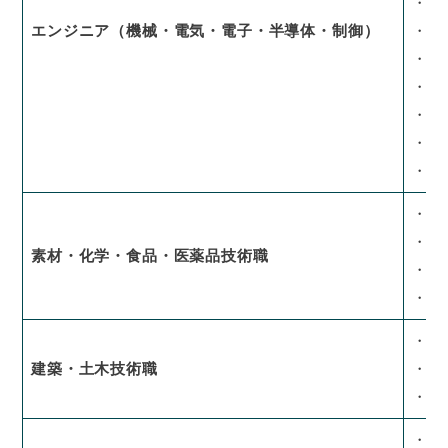
・光
エンジニア（機械・電気・電子・半導体・制御）
・生
・品
・セ
・サ
・研
・評
・素
・化
素材・化学・食品・医薬品技術職
・医
・医
・プ
建築・土木技術職
・施
・研
・技