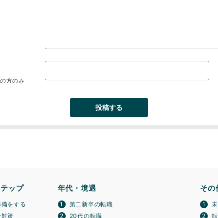
望の方のみ
ステップ
年代・境遇
その
準備をする
第二新卒の転職
考対策
20代の転職