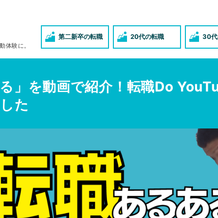
第二新卒の転職
20代の転職
30
動体験に。
る」を動画で紹介！転職Do YouT
ました