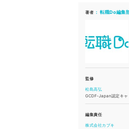
転職Do編集
著者
監修
松島高弘
GCDF-Japan認定
編集責任
株式会社カブキ