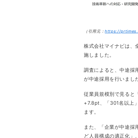
（引用元：
https://prtime
株式会社マイナビは、
施しました。
調査によると、中途採用
が中途採用を行いまし
従業員規模別で見ると「5
+7.8pt、「301名
ます。
また、「企業が中途採
ど人員構成の適正化」