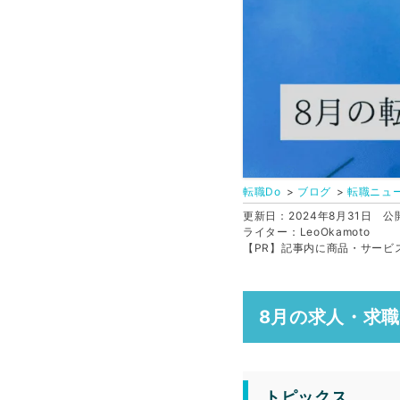
転職Do
ブログ
転職ニュ
更新日：2024年8月31日
公開
ライター：LeoOkamoto
【PR】記事内に商品・サービ
8月の求人・求
トピックス