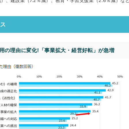
％減）、建設業（7.2％減）、教育・学習支援業（2.6％減）
ース
用の理由に変化!「事業拡大・経営好転」が急増