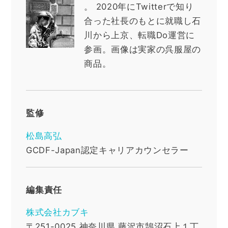
。
2020年にTwitterで知り
合った社長のもとに就職し石
川から上京、転職Do運営に
参画。画像は実家の呉服屋の
商品。
監修
松島高弘
GCDF-Japan認定キャリアカウンセラー
編集責任
株式会社カブキ
〒251-0025
神奈川県
藤沢市鵠沼石上１丁