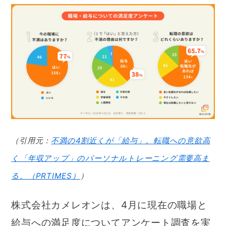
（引用元：
不満の4割近くが「給与」。転職への意欲高
く「年収アップ」のパーソナルトレーニング需要高ま
る。（PRTIMES）
）
株式会社カメレオンは、4月に現在の職場と
給与への満足度についてアンケート調査を実