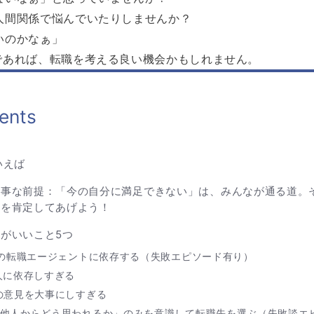
人間関係で悩んでいたりしませんか？
いのかなぁ」
であれば、転職を考える良い機会かもしれません。
ents
いえば
大事な前提：「今の自分に満足できない」は、みんなが通る道。
分を肯定してあげよう！
がいいこと5つ
1社の転職エージェントに依存する（失敗エピソード有り）
恋人に依存しすぎる
親の意見を大事にしすぎる
「他人からどう思われるか」のみを意識して転職先を選ぶ（失敗談エ