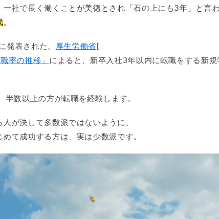
、一社で長く働くことが美徳とされ「石の上にも3年」と言
代
。
日に発表された、
厚生労働省[
離職率の推移」
によると、新卒入社3年以内に転職をする新規
。
と、半数以上の方が転職を経験します。
る人が決して多数派ではないように、
じめて成功する方は、実は少数派です。