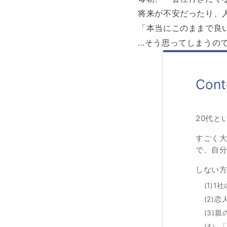
将来が不安だったり、
「本当にこのままで良
…そう思ってしまうの
Cont
20代と
すごく
で、自
しない方
(1)
(2)
(3)
(4）